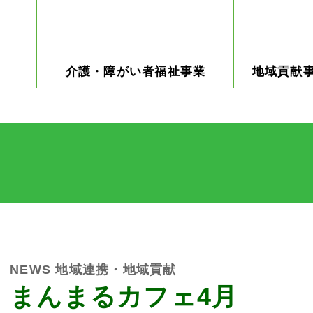
介護・障がい者福祉事業
地域貢献
ケアプランセンター
デイサービス
特別養護老人ホーム
グループホーム
障がい者支援 PURE皆楽
コミュニテ
介護員養成
ン なごみ
業
NEWS
地域連携・地域貢献
まんまるカフェ4月