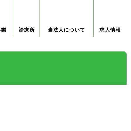
事業
診療所
当法人について
求人情報
ィサロ
研修事
皆楽園
施設一覧
法人概要
皆楽園の法人情報詳
お問い合わせ
お知らせ
採用情報
先輩イン
庵
診療所
細
タビュー
ブログ