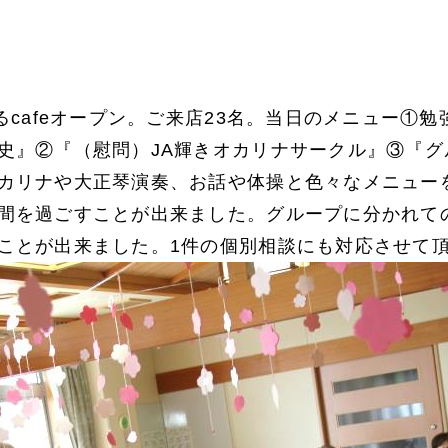
るcafeオープン。ご来店23名。当日のメニュー①勉
史』②『（慰問）JA輝きオカリナサークル』③『グ
カリナや大正琴演奏、お話や体操と色々なメニュー
間を過ごすことが出来ました。グループに分かれて
ことが出来ました。1件の個別相談にも対応させて