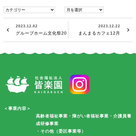
2023.12.02
2023.12.22
グループホーム文化祭2023
まんまるカフェ12月
＜事業内容＞
高齢者福祉事業・障がい者福祉事業・介護員養
成研修事業
・その他（委託事業等）