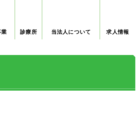
事業
診療所
当法人について
求人情報
ィサロ
研修事
皆楽園
施設一覧
法人概要
皆楽園の法人情報詳
お問い合わせ
お知らせ
採用情報
先輩イン
庵
診療所
細
タビュー
ブログ