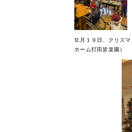
⒓月１９日、クリスマ
ホーム打田皆楽園）