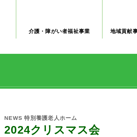
介護・障がい者福祉事業
地域貢献
ケアプランセンター
デイサービス
特別養護老人ホーム
グループホーム
障がい者支援 PURE皆楽
コミュニテ
介護員養成
ン なごみ
業
NEWS
特別養護老人ホーム
2024クリスマス会